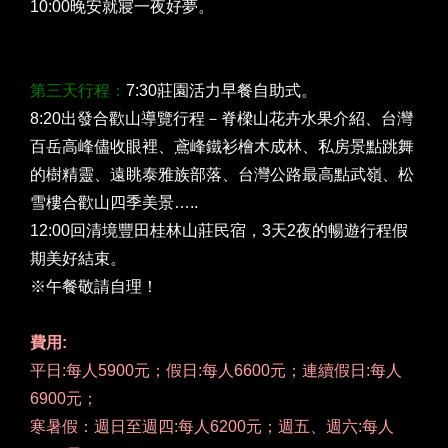
10:00晚安就寢一夜好夢。
第三天行程：
7:30莊園活力早餐自助式。
8:20出發合歡山導覽行程－脊樑山花卉水果介紹、台灣
百岳高峰儘收眼裡、鳶峰鐵衫檜木成林、私房景點跳舞
的樹精靈、遠眺泰雅族部落、台灣公路最高點武嶺、松
雪樓合歡山四季美景…..
12:00回清境豐田桂林山莊民宿，3天2夜的暢遊行程假
期美好結束。
※午餐敬請自理！
費用:
平日:每人5900元；假日:每人6600元；連續假日:每人
6900元；
寒暑假：週日至週四:每人6200元；週五、週六:每人