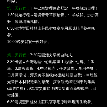
行程：
第一天行程：
下午1:00辦理住宿登記，午餐敬請自理！
1:30開始行程→清境青青草原踏青、牛羊成群、步步高
升，遠眺埔霧風情。
6:30清境豐田桂林山莊民宿餐廳享用原味料理養生晚
餐。
10:00晚安就寢一夜好夢。
第二天行程：
7:30莊園活力早餐自助式。
8:30出發→台灣地理中心點埔里:1.地理中心碑、2.酒
廠、3.廣興紙廠、4.中台禪寺，任選參觀，享用午餐→
日月潭環湖，潭景美不勝收(搭遊艇船票自費)→車埕觀
光昔日木材製造業的繁榮，搭乘觀光鐵道列車到集集
(車票自費)→921震災重建後的集集市區新貌觀光→回
程莊園。
6:30清境豐田桂林山莊民宿享用原味料理養生晚餐。