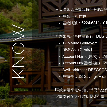
＊大陸地區匯款銀行 : 上海銀行深圳
戶名： 賴桂林
匯款帳號：6224-6811-1014
＊新加坡地區匯款銀行 : DBS B
12 Marina Boulevard
DBS Asia Central
Account Name(戶名)：LA
Account No(匯款帳號)：28
Swift address : DBSSSG
戶頭是 DBS Savings Plus
匯款後請來電告知，以便為您
尾款支付於入住時採現金付款