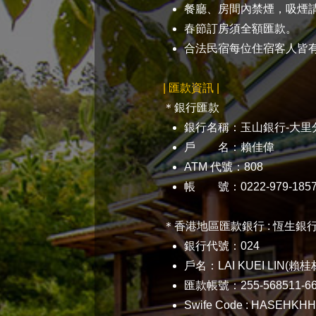
餐廳、房間內禁煙，吸煙請
春節訂房須全額匯款。
合法民宿每位住宿客人皆有
| 匯款資訊 |
＊銀行匯款
銀行名稱：玉山銀行-大里
戶 名：賴佳偉
ATM 代號：808
帳 號：0222-979-1857
＊香港地區匯款銀行 : 恆生銀行有限公
銀行代號：024
戶名：LAI KUEI LIN(賴桂
匯款帳號：255-568511-6
Swife Code : HASEHKH