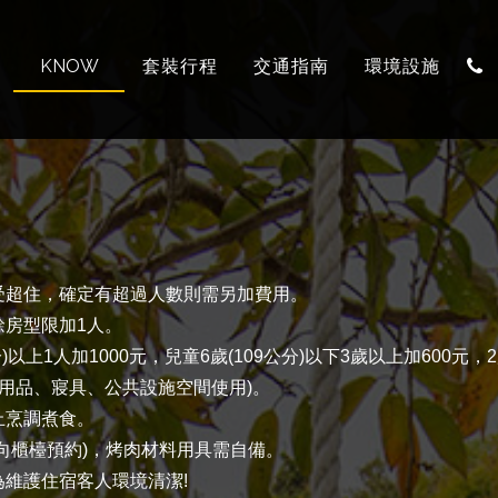
訂房須知
KNOW
套裝行程
交通指南
環境設施
TRAVEL
LOCATION
FACILITY
受超住，確定有超過人數則需另加費用。
餘房型限加1人。
分)以上1人加1000元，兒童6歲(109公分)以下3歲以上加600元
洗用品、寢具、公共設施空間使用)。
止烹調煮食。
向櫃檯預約)，烤肉材料用具需自備。
維護住宿客人環境清潔!