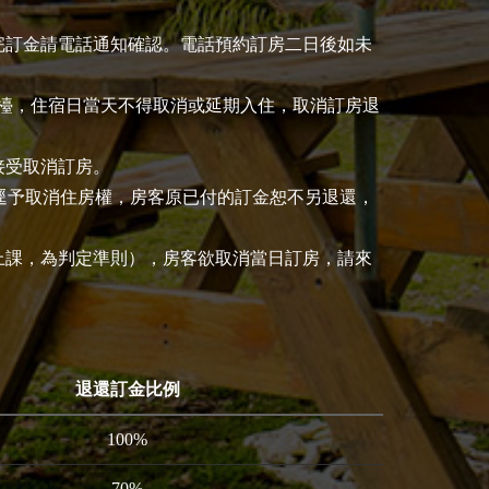
完訂金請電話通知確認。電話預約訂房二日後如未
櫃檯，住宿日當天不得取消或延期入住，取消訂房退
接受取消訂房。
逕予取消住房權，房客原已付的訂金恕不另退還，
上課，為判定準則），房客欲取消當日訂房，請來
退還訂金比例
100%
70%