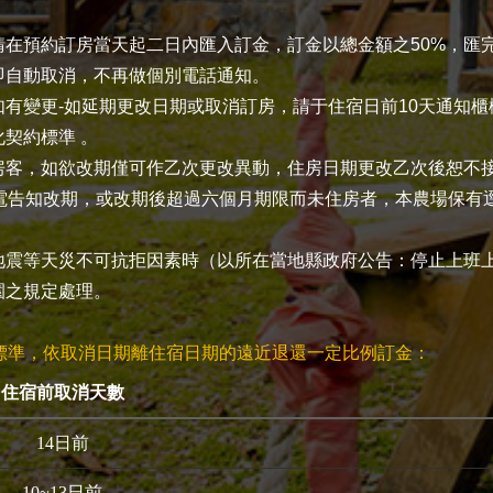
請在預約訂房當天起二日內匯入訂金，訂金以總金額之50%，匯
即自動取消，不再做個別電話通知。
如有變更-如延期更改日期或取消訂房，請于住宿日前10天通知
契約標準 。
房客，如欲改期僅可作乙次更改異動，住房日期更改乙次後恕不
來電告知改期，或改期後超過六個月期限而未住房者，本農場保有
地震等天災不可抗拒因素時（以所在當地縣政府公告：停止上班
園之規定處理。
標準，依取消日期離住宿日期的遠近退還一定比例訂金：
住宿前取消天數
14日前
10~13日前