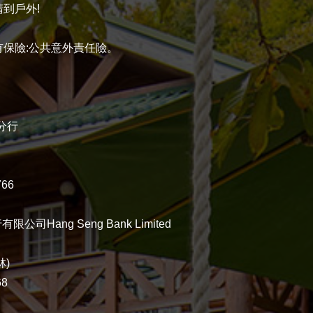
到戶外!
保險:公共意外責任險。
分行
66
司Hang Seng Bank Limited
林)
68
H