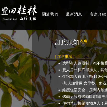
關於我們
最新消息
客房介紹
ABOUT
NEWS
ROOMS
訂房須知
| 注意事項 |
房型有人數限制，恕不接
雙人房一律不得加人，其
住宿加人費用:7歲(110公
(加人加費用:含早餐、盥
維護住宿安全，房間內禁
烤肉另設有烤肉區(請事先
住宿禁止攜帶寵物進入！為