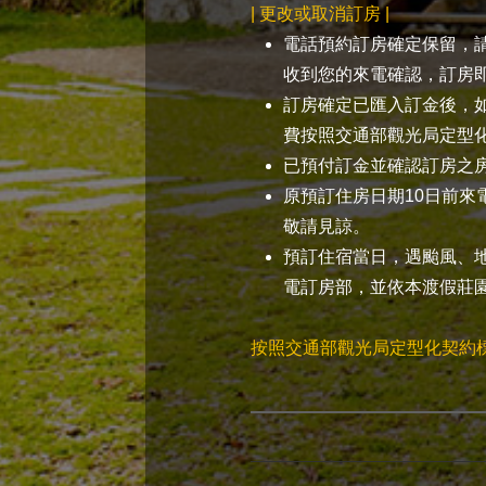
| 更改或取消訂房 |
電話預約訂房確定保留，
收到您的來電確認，訂房
訂房確定已匯入訂金後，
費按照交通部觀光局定型化
已預付訂金並確認訂房之
原預訂住房日期10日前
敬請見諒。
預訂住宿當日，遇颱風、
電訂房部，並依本渡假莊
按照交通部觀光局定型化契約