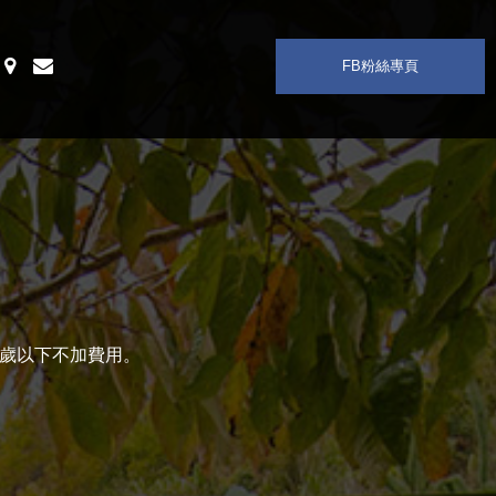
F
B
粉
絲
專
頁
，2歲以下不加費用。