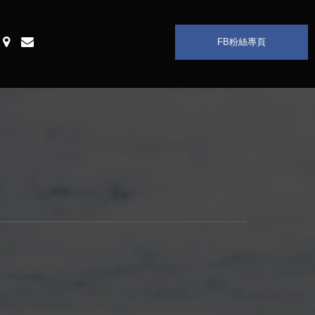
F
B
粉
絲
專
頁