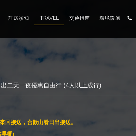
套裝行程
TRAVEL
訂房須知
交通指南
環境設施
KNOW
LOCATION
FACILITY
出二天一夜優惠自由行 (4人以上成行)
來回接送，
合歡山看日出接送。
早餐)