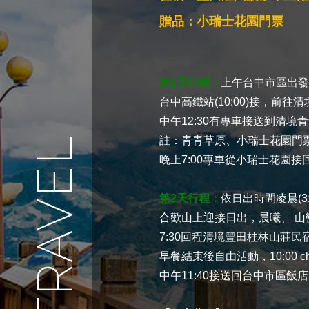
贈品：小瑞士花園門票
第1天行程：
上午台中市區出發：
台中高鐵站(10:00)接，前往清
中午12:30有專車接送到清
註：青青草原、小瑞士花園門
晚上7:00專車從小瑞士花園
第2天行程：
依日出時間凌晨(3:3
合歡山上迎接日出，晨曦、 
7:30回程清境豐田桂林山莊
早餐結束後自由活動，10:00 ch
中午11:40接送回台中市區