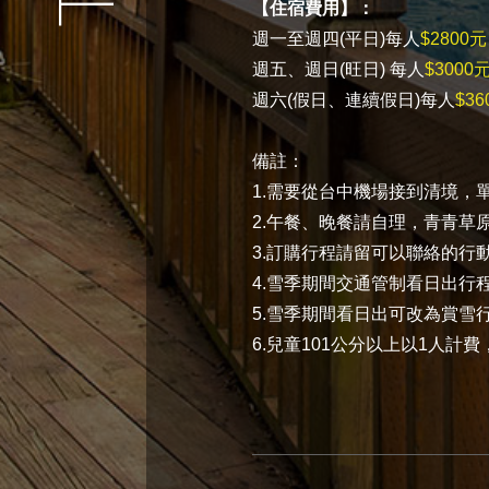
【住宿費用】：
週一至週四(平日)每人
$2800
週五、週日(旺日) 每人
$300
週六(假日、連續假日)每人
$3
備註：
1.需要從台中機場接到清境，單
2.午餐、晚餐請自理，青青草
3.訂購行程請留可以聯絡的行
4.雪季期間交通管制看日出行
5.雪季期間看日出可改為賞雪行
6.兒童101公分以上以1人計