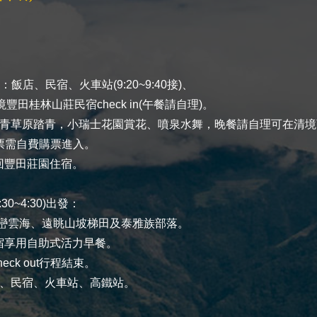
飯店、民宿、火車站(9:20~9:40接)、
境豐田桂林山莊民宿check in(午餐請自理)。
境青青草原踏青，小瑞士花園賞花、噴泉水舞，晚餐請自理可在清
票需自費購票進入。
接回豐田莊園住宿。
0~4:30)出發：
山巒雲海、遠眺山坡梯田及泰雅族部落。
民宿享用自助式活力早餐。
eck out行程結束。
飯店、民宿、火車站、高鐵站。